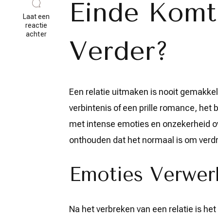
Einde Komt
Laat een
reactie
op
achter
Verder?
Hoe
Verder
na
het
Uitmaken
van
Een relatie uitmaken is nooit gemakkel
een
Relatie:
verbintenis of een prille romance, het
Tips
voor
met intense emoties en onzekerheid ov
Zelfzorg
onthouden dat het normaal is om verdri
Emoties Verwer
Na het verbreken van een relatie is he