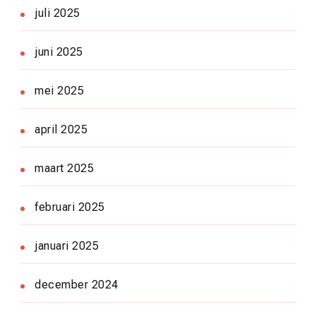
juli 2025
juni 2025
mei 2025
april 2025
maart 2025
februari 2025
januari 2025
december 2024