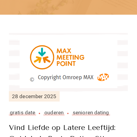
28 december 2025
gratis date
ouderen
senioren dating
Vind Liefde op Latere Leeftijd: