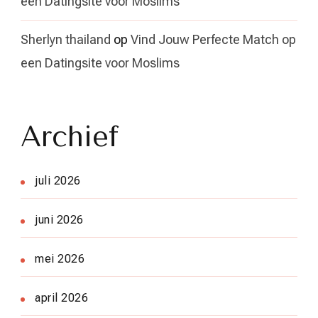
een Datingsite voor Moslims
Sherlyn thailand
op
Vind Jouw Perfecte Match op
een Datingsite voor Moslims
Archief
juli 2026
juni 2026
mei 2026
april 2026