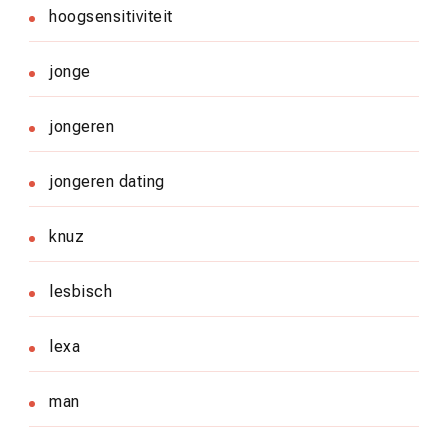
hoogsensitiviteit
jonge
jongeren
jongeren dating
knuz
lesbisch
lexa
man