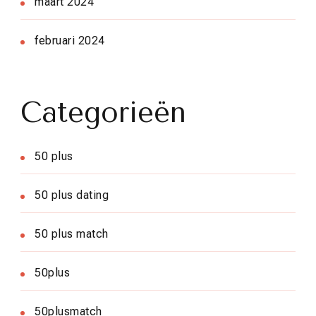
maart 2024
februari 2024
Categorieën
50 plus
50 plus dating
50 plus match
50plus
50plusmatch