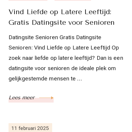
Vind Liefde op Latere Leeftijd:
Gratis Datingsite voor Senioren
Datingsite Senioren Gratis Datingsite
Senioren: Vind Liefde op Latere Leeftijd Op
zoek naar liefde op latere leeftijd? Dan is een
datingsite voor senioren de ideale plek om
gelijkgestemde mensen te …
Lees meer
11 februari 2025