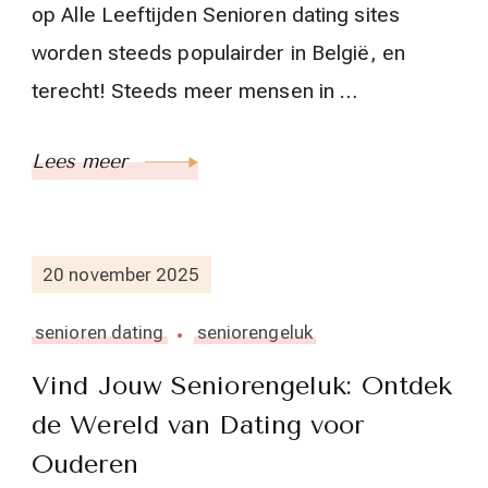
op Alle Leeftijden Senioren dating sites
worden steeds populairder in België, en
terecht! Steeds meer mensen in …
Lees meer
20 november 2025
senioren dating
seniorengeluk
Vind Jouw Seniorengeluk: Ontdek
de Wereld van Dating voor
Ouderen