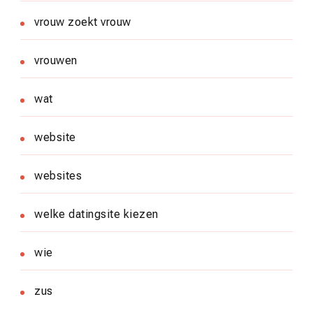
vrouw zoekt vrouw
vrouwen
wat
website
websites
welke datingsite kiezen
wie
zus