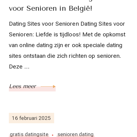
voor Senioren in België!
Dating Sites voor Senioren Dating Sites voor
Senioren: Liefde is tijdloos! Met de opkomst
van online dating zijn er ook speciale dating
sites ontstaan die zich richten op senioren.
Deze …
Lees meer
16 februari 2025
gratis datingsite
senioren dating