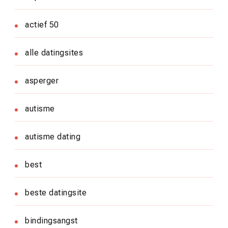
actief 50
alle datingsites
asperger
autisme
autisme dating
best
beste datingsite
bindingsangst