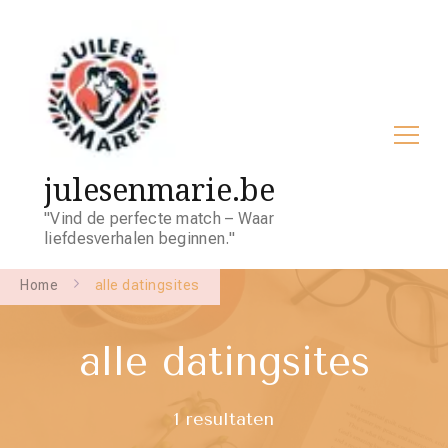
julesenmarie.be
"Vind de perfecte match – Waar
liefdesverhalen beginnen."
Home
alle datingsites
alle datingsites
1 resultaten