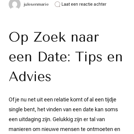
op
julesenmarie
Laat een reactie achter
Op
Zoek
naar
een
Date:
Op Zoek naar
Tips
en
Advies
een Date: Tips en
om
Jouw
Perfecte
Match
Advies
te
Vinden
Of je nu net uit een relatie komt of al een tijdje
single bent, het vinden van een date kan soms
een uitdaging zijn. Gelukkig zijn er tal van
manieren om nieuwe mensen te ontmoeten en