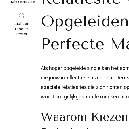
julesenmarie
Opgeleiden
Laat een
reactie
op
achter
Perfecte M
Vind
jouw
match
op
een
exclusieve
Als hoger opgeleide single kan het som
relatiesite
voor
die jouw intellectuele niveau en intere
hoger
opgeleiden
speciale relatiesites die zich richten
wordt om gelijkgestemde mensen te on
Waarom Kiezen