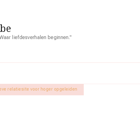
.be
Waar liefdesverhalen beginnen."
ve relatiesite voor hoger opgeleiden