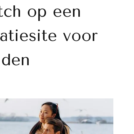
tch op een
atiesite voor
iden