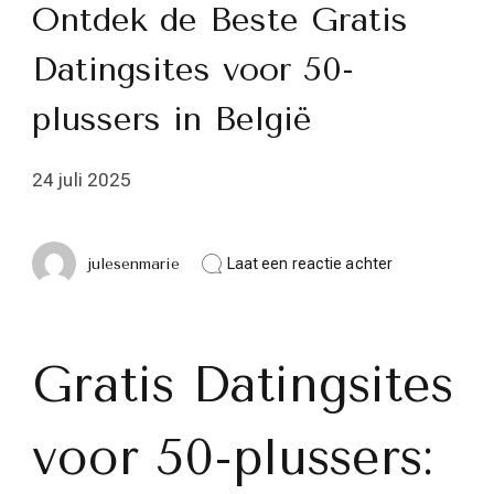
Ontdek de Beste Gratis
Datingsites voor 50-
plussers in België
24 juli 2025
op
julesenmarie
Laat een reactie achter
Ontdek
de
Beste
Gratis
Datingsites
Gratis Datingsites
voor
50-
plussers
voor 50-plussers:
in
België