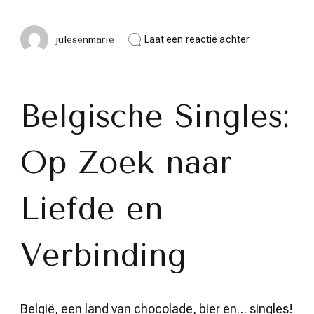
op
julesenmarie
Laat een reactie achter
De
zoektocht
van
Belgische
singles
Belgische Singles:
naar
liefde
en
Op Zoek naar
verbinding
Liefde en
Verbinding
België, een land van chocolade, bier en… singles!