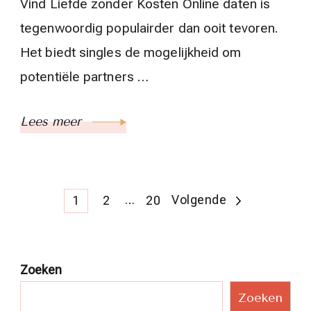
Vind Liefde zonder Kosten Online daten is
tegenwoordig populairder dan ooit tevoren.
Het biedt singles de mogelijkheid om
potentiële partners …
Lees meer
Berichtnavigatie
Pagina
Pagina
…
Pagina
Volgende
1
2
20
Zoeken
Zoeken