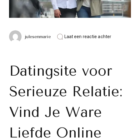
op
julesenmarie
Laat een reactie achter
Vind
Jouw
Ware
Liefde
op
Datingsite voor
een
Betrouwbare
Datingsite
Serieuze Relatie:
voor
Serieuze
Relatie
Vind Je Ware
Liefde Online