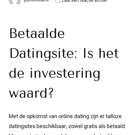
julesenmarie
Laat een reactie achter
De
meerwaarde
van
een
betaalde
Betaalde
datingsite:
Kwaliteit
boven
Datingsite: Is het
kwantiteit
de investering
waard?
Met de opkomst van online dating zijn er talloze
datingsites beschikbaar, zowel gratis als betaald.