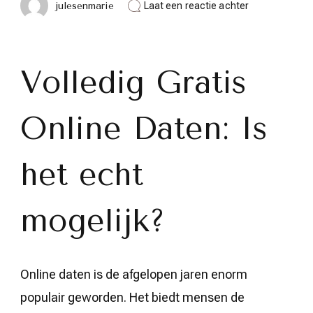
op
julesenmarie
Laat een reactie achter
Ontdek
de
Wereld
van
Volledig
Volledig Gratis
Gratis
Online
Daten
Online Daten: Is
het echt
mogelijk?
Online daten is de afgelopen jaren enorm
populair geworden. Het biedt mensen de