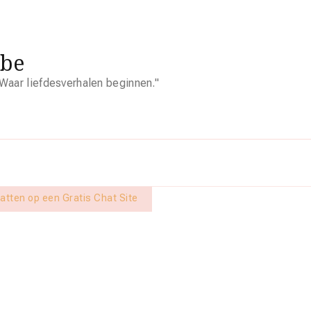
.be
Waar liefdesverhalen beginnen."
atten op een Gratis Chat Site