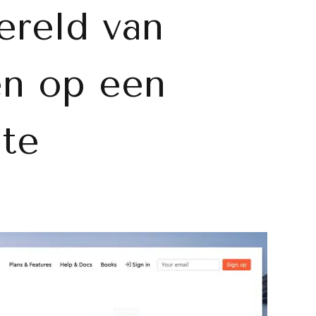
reld van
en op een
ite