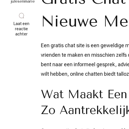
julesenmarie
Nieuwe Me
Laat een
reactie
op
achter
Ontdek
de
Een gratis chat site is een geweldig
Wereld
vrienden te maken en misschien zelfs d
van
Online
bent naar een informeel gesprek, advies
Chatten
op
wilt hebben, online chatten biedt tall
een
Gratis
Chat
Wat Maakt Een 
Site
Zo Aantrekkelij