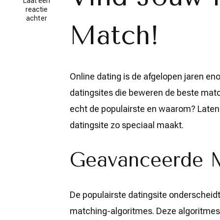
Laat een
reactie
op
achter
Match!
De
populairste
datingsite:
Vind
jouw
perfecte
Online dating is de afgelopen jaren eno
match!
datingsites die beweren de beste match
echt de populairste en waarom? Laten
datingsite zo speciaal maakt.
Geavanceerde M
De populairste datingsite onderscheid
matching-algoritmes. Deze algoritmes 