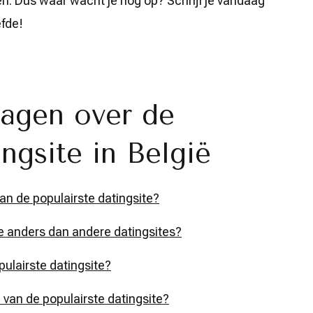
en. Dus waar wacht je nog op? Schrijf je vandaag
efde!
ragen over de
ngsite in België
n de populairste datingsite?
e anders dan andere datingsites?
ulairste datingsite?
 van de populairste datingsite?