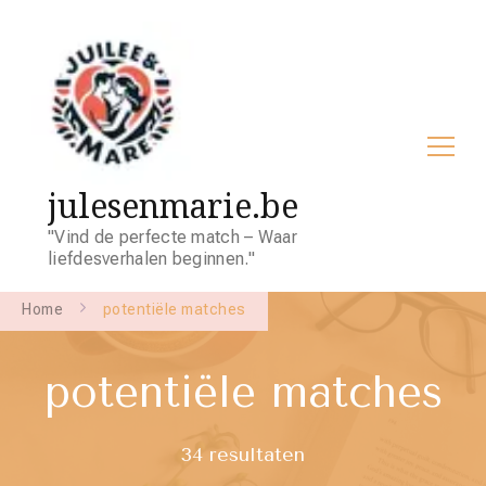
julesenmarie.be
"Vind de perfecte match – Waar
liefdesverhalen beginnen."
Home
potentiële matches
potentiële matches
34 resultaten