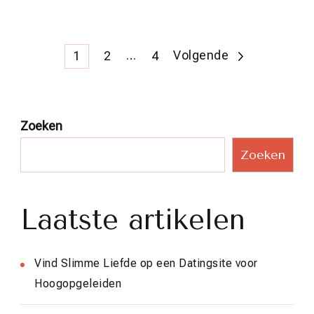
Berichtnavigatie
Pagina
Pagina
…
Pagina
Volgende
1
2
4
Zoeken
Zoeken
Laatste artikelen
Vind Slimme Liefde op een Datingsite voor
Hoogopgeleiden