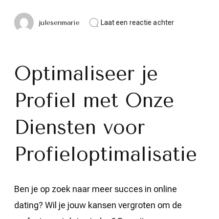
op
julesenmarie
Laat een reactie achter
Verbeter
je
Online
Dating
Optimaliseer je
Ervaring
met
Onze
Profieloptimal
Profiel met Onze
Services
Diensten voor
Profieloptimalisatie
Ben je op zoek naar meer succes in online
dating? Wil je jouw kansen vergroten om de