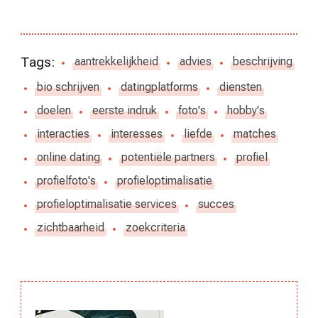
Tags:
aantrekkelijkheid
advies
beschrijving
bio schrijven
datingplatforms
diensten
doelen
eerste indruk
foto's
hobby's
interacties
interesses
liefde
matches
online dating
potentiële partners
profiel
profielfoto's
profieloptimalisatie
profieloptimalisatie services
succes
zichtbaarheid
zoekcriteria