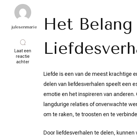
Het Belang
julesenmarie
Liefdesverh
Laat een
reactie
op
achter
Het
Belang
Liefde is een van de meest krachtige e
van
delen van liefdesverhalen speelt een e
Samen
Liefdesverhalen
emotie en het inspireren van anderen
Delen
langdurige relaties of onverwachte wend
om te raken, te troosten en te verbinde
Door liefdesverhalen te delen, kunnen