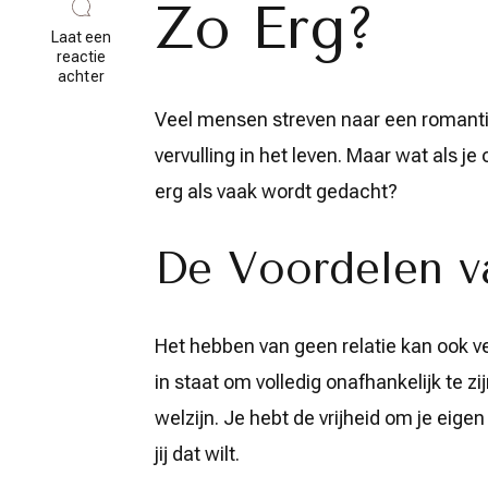
Zo Erg?
Laat een
reactie
op
achter
De
Kracht
Veel mensen streven naar een romantis
van
vervulling in het leven. Maar wat als j
Geluk:
Het
erg als vaak wordt gedacht?
Leven
Zonder
Relatie
Ontdekken
De Voordelen v
Het hebben van geen relatie kan ook v
in staat om volledig onafhankelijk te zi
welzijn. Je hebt de vrijheid om je eige
jij dat wilt.