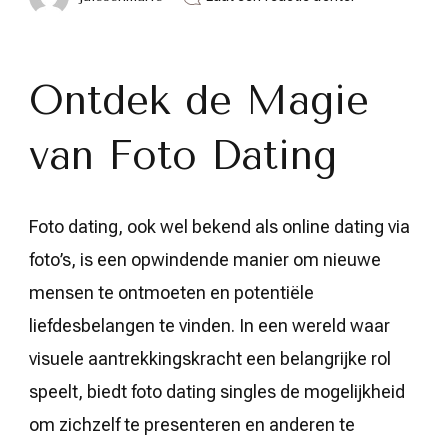
Ontdek
de
Wereld
van
Ontdek de Magie
Foto
Dating:
Vind
Liefde
van Foto Dating
via
Beelden!
Foto dating, ook wel bekend als online dating via
foto’s, is een opwindende manier om nieuwe
mensen te ontmoeten en potentiële
liefdesbelangen te vinden. In een wereld waar
visuele aantrekkingskracht een belangrijke rol
speelt, biedt foto dating singles de mogelijkheid
om zichzelf te presenteren en anderen te