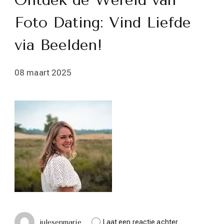
Ontdek de Wereld van
Foto Dating: Vind Liefde
via Beelden!
08 maart 2025
op
julesenmarie
Laat een reactie achter