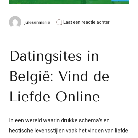
op
julesenmarie
Laat een reactie achter
De
Beste
Datingsites
in
België:
Datingsites in
Vind
Jouw
Perfecte
België: Vind de
Match
Online
Liefde Online
In een wereld waarin drukke schema’s en
hectische levensstijlen vaak het vinden van liefde