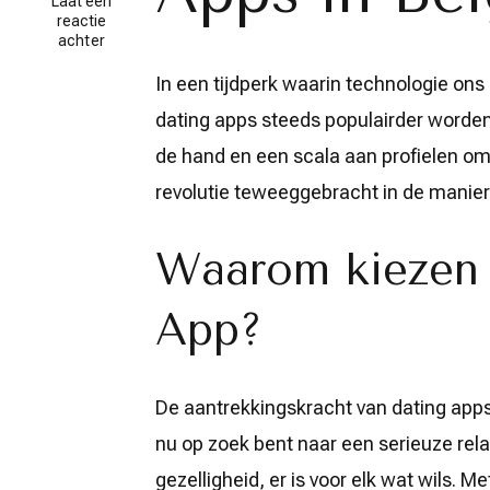
Laat een
reactie
op
achter
De
opkomst
In een tijdperk waarin technologie ons 
en
dating apps steeds populairder worden
populariteit
van
de hand en een scala aan profielen om
dating
apps
revolutie teweeggebracht in de manie
in
België
Waarom kiezen 
App?
De aantrekkingskracht van dating apps 
nu op zoek bent naar een serieuze rel
gezelligheid, er is voor elk wat wils. 