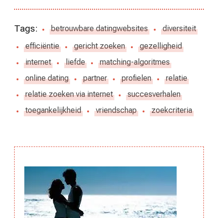
Tags:
betrouwbare datingwebsites
diversiteit
efficiëntie
gericht zoeken
gezelligheid
internet
liefde
matching-algoritmes
online dating
partner
profielen
relatie
relatie zoeken via internet
succesverhalen
toegankelijkheid
vriendschap
zoekcriteria
Berichtnavigatie