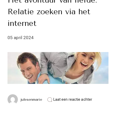
Het avontuur van liefde:
Relatie zoeken via het
internet
05 april 2024
op
julesenmarie
Laat een reactie achter
Het
avontuur
van