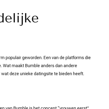
elijke
orm populair geworden. Een van de platforms die
le. Wat maakt Bumble anders dan andere
 wat deze unieke datingsite te bieden heeft.
n van Bumble is het concept “vrouwen eerst”.