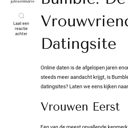
julesenmarie
Vrouwvriend
Laat een
reactie
op
achter
Datingsite
Ontdek
de
Vrouwvriendelijke
Wereld
van
Bumble
Online daten is de afgelopen jaren en
Datingsite
steeds meer aandacht krijgt, is Bumb
datingsites? Laten we eens kijken naar
Vrouwen Eerst
Een van de meest opvallende kenmerke