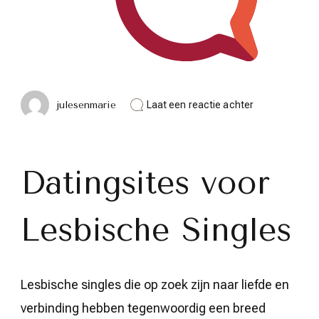
op
julesenmarie
Laat een reactie achter
Ontdek
de
Beste
Datingsites
voor
Datingsites voor
Lesbisch
Liefdesgeluk
Lesbische Singles
Lesbische singles die op zoek zijn naar liefde en
verbinding hebben tegenwoordig een breed