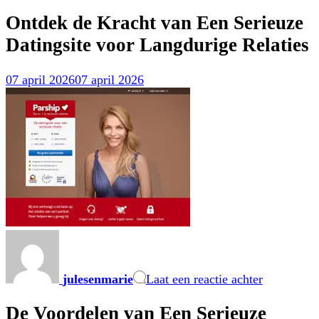
Ontdek de Kracht van Een Serieuze
Datingsite voor Langdurige Relaties
07 april 2026
07 april 2026
op
Ontdek
de
julesenmarie
Laat een reactie achter
Kracht
van
De Voordelen van Een Serieuze
Een