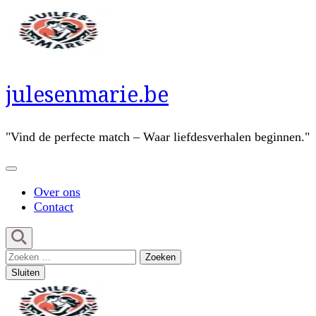
Ga
naar
inhoud
(druk
op
Enter)
julesenmarie.be
"Vind de perfecte match – Waar liefdesverhalen beginnen."
Over ons
Contact
Zoeken
naar:
Sluiten