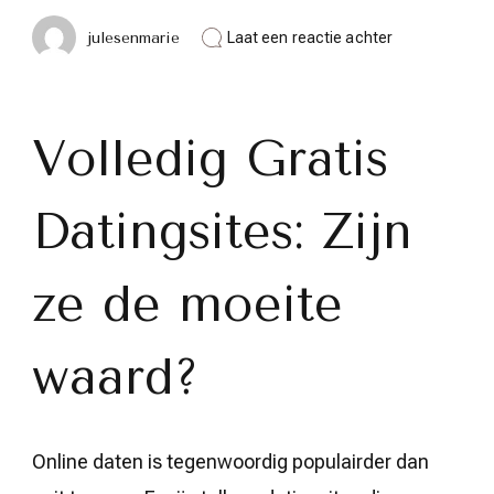
op
julesenmarie
Laat een reactie achter
Ontdek
de
Wereld
van
Volledig
Volledig Gratis
Gratis
Datingsites:
Vind
Datingsites: Zijn
Liefde
Zonder
Kosten!
ze de moeite
waard?
Online daten is tegenwoordig populairder dan