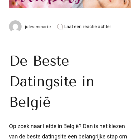
op
julesenmarie
Laat een reactie achter
Vind
de
Beste
Datingsite
in
De Beste
België
voor
Jouw
Datingsite in
Perfecte
Match
België
Op zoek naar liefde in België? Dan is het kiezen
van de beste datingsite een belangrijke stap om