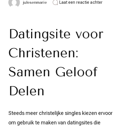
op
julesenmarie
Laat een reactie achter
Vind
Jouw
Geloofsgenoo
op
een
Datingsite voor
Christelijke
Datingsite
Christenen:
Samen Geloof
Delen
Steeds meer christelijke singles kiezen ervoor
om gebruik te maken van datingsites die