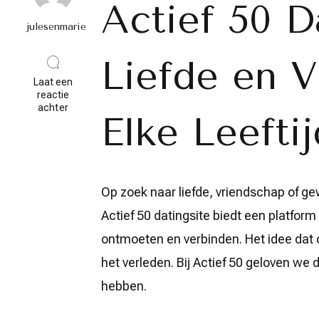
Actief 50 D
julesenmarie
Liefde en 
Laat een
reactie
op
achter
Elke Leeftij
Vind
Actieve
Connecties
op
Actief
50
Op zoek naar liefde, vriendschap of ge
Datingsite
Actief 50 datingsite biedt een platform
ontmoeten en verbinden. Het idee dat o
het verleden. Bij Actief 50 geloven we 
hebben.