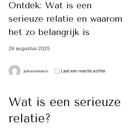
Ontdek: Wat is een
serieuze relatie en waarom
het zo belangrijk is
26 augustus 2025
op
julesenmarie
Laat een reactie achter
Ontdek:
Wat
is
een
Wat is een serieuze
serieuze
relatie
en
waarom
relatie?
het
zo
belangrijk