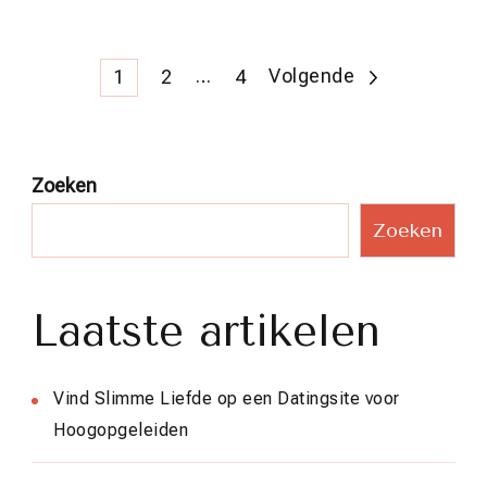
Berichtnavigatie
Pagina
Pagina
…
Pagina
Volgende
1
2
4
Zoeken
Zoeken
Laatste artikelen
Vind Slimme Liefde op een Datingsite voor
Hoogopgeleiden