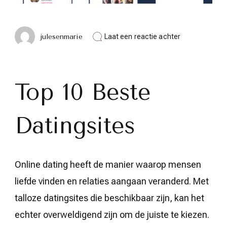
op
julesenmarie
Laat een reactie achter
De
Top
10
Beste
Datingsites:
Top 10 Beste
Vind
jouw
Perfecte
Datingsites
Match
Online
Online dating heeft de manier waarop mensen
liefde vinden en relaties aangaan veranderd. Met
talloze datingsites die beschikbaar zijn, kan het
echter overweldigend zijn om de juiste te kiezen.