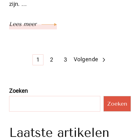
zijn. …
Lees meer
Berichtnavigatie
Pagina
Pagina
Pagina
Volgende
1
2
3
Zoeken
Zoeken
Laatste artikelen