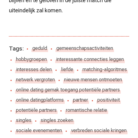
blijven en te geloven in de juiste match die
uiteindelijk zal komen.
Tags:
geduld
gemeenschapsactiviteiten
hobbygroepen
interessante connecties leggen
interesses delen
liefde
matching-algoritmes
netwerk vergroten
nieuwe mensen ontmoeten
online dating gemak toegang potentiële partners
online datingplatforms
partner
positiviteit
potentiële partners
romantische relatie
singles
singles zoeken
sociale evenementen
verbreden sociale kringen