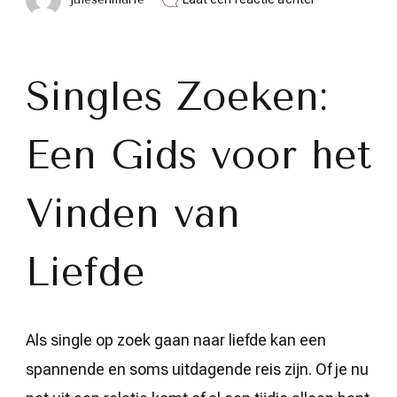
Op
Zoek
naar
Liefde:
Een
Singles Zoeken:
Gids
voor
Singles
Een Gids voor het
die
Hun
Perfecte
Match
Vinden van
Zoeken
Liefde
Als single op zoek gaan naar liefde kan een
spannende en soms uitdagende reis zijn. Of je nu