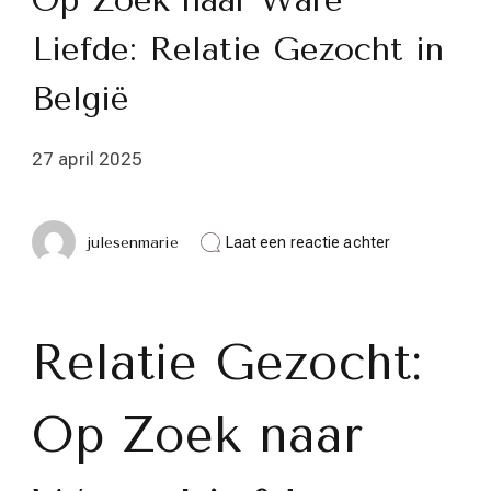
Op Zoek naar Ware
Liefde: Relatie Gezocht in
België
27 april 2025
op
julesenmarie
Laat een reactie achter
Op
Zoek
naar
Ware
Liefde:
Relatie Gezocht:
Relatie
Gezocht
in
Op Zoek naar
België