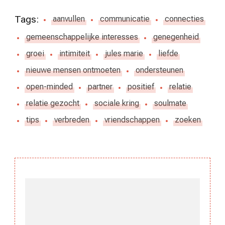
Tags:
aanvullen
communicatie
connecties
gemeenschappelijke interesses
genegenheid
groei
intimiteit
jules marie
liefde
nieuwe mensen ontmoeten
ondersteunen
open-minded
partner
positief
relatie
relatie gezocht
sociale kring
soulmate
tips
verbreden
vriendschappen
zoeken
Berichtnavigatie