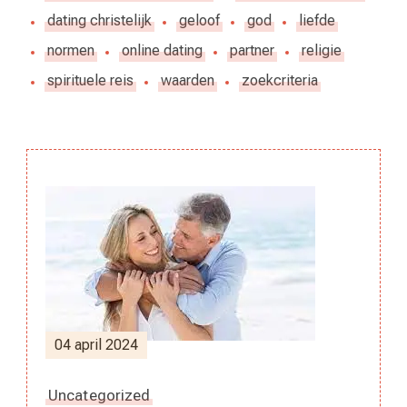
dating christelijk
geloof
god
liefde
normen
online dating
partner
religie
spirituele reis
waarden
zoekcriteria
Berichtnavigatie
04 april 2024
Uncategorized