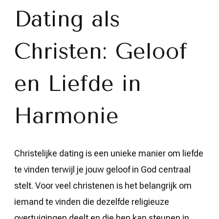
en
geloof
Dating als
in
harmonie
Christen: Geloof
en Liefde in
Harmonie
Christelijke dating is een unieke manier om liefde
te vinden terwijl je jouw geloof in God centraal
stelt. Voor veel christenen is het belangrijk om
iemand te vinden die dezelfde religieuze
overtuigingen deelt en die hen kan steunen in