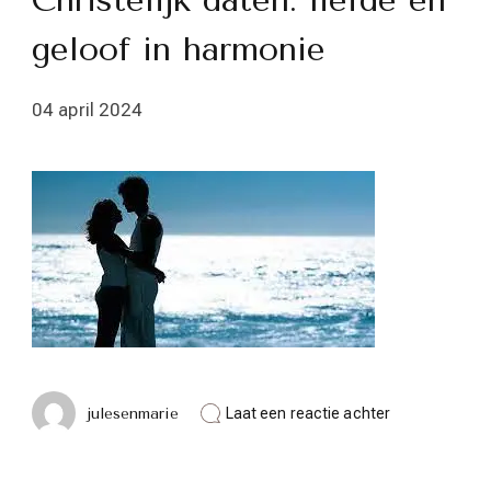
Christelijk daten: liefde en
geloof in harmonie
04 april 2024
op
julesenmarie
Laat een reactie achter
Christelijk
daten:
liefde