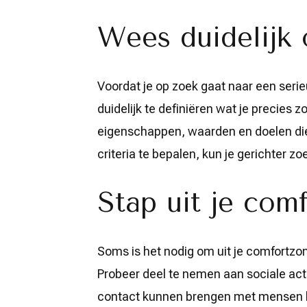
naar
ware
Wees duidelijk 
liefde
Voordat je op zoek gaat naar een serieuz
duidelijk te definiëren wat je precies z
eigenschappen, waarden en doelen die v
criteria te bepalen, kun je gerichter z
Stap uit je com
Soms is het nodig om uit je comfortz
Probeer deel te nemen aan sociale acti
contact kunnen brengen met mensen bu