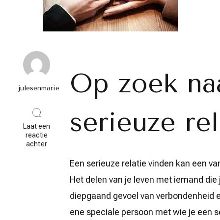
Op zoek na
julesenmarie
serieuze rel
Laat een
reactie
op
achter
Op
zoek
Een serieuze relatie vinden kan een va
naar
Het delen van je leven met iemand die j
een
serieuze
diepgaand gevoel van verbondenheid en
relatie:
De
ene speciale persoon met wie je een s
weg