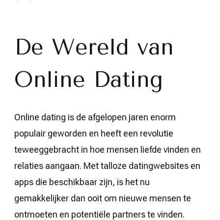
Ontdek
de
Beste
Dating
Site
De Wereld van
voor
Jouw
Perfecte
Online Dating
Match!
Online dating is de afgelopen jaren enorm
populair geworden en heeft een revolutie
teweeggebracht in hoe mensen liefde vinden en
relaties aangaan. Met talloze datingwebsites en
apps die beschikbaar zijn, is het nu
gemakkelijker dan ooit om nieuwe mensen te
ontmoeten en potentiële partners te vinden.