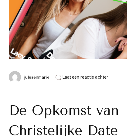
op
julesenmarie
Laat een reactie achter
Ontmoet
je
zielsverwant
met
de
De Opkomst van
beste
christelijke
date
Christelijke Date
app
van