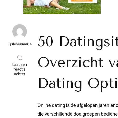
50 Datingsi
julesenmarie
Overzicht v
Laat een
reactie
op
achter
Dating Opt
Ontdek
50
Datingsites:
Vind
Jouw
Perfecte
Online dating is de afgelopen jaren en
Match
Online!
die verschillende doelgroepen bedienen