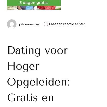
op
julesenmarie
Laat een reactie achter
Gratis
Dating
voor
Hoger
Opgeleiden:
Dating voor
Vind
Jouw
Perfecte
Hoger
Match
Zonder
Kosten
Opgeleiden:
Gratis en