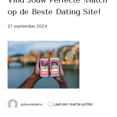
Vind Jouw Perfecte Match
op de Beste Dating Site!
21 september 2024
op
julesenmarie
Laat een reactie achter
Vind
Jouw