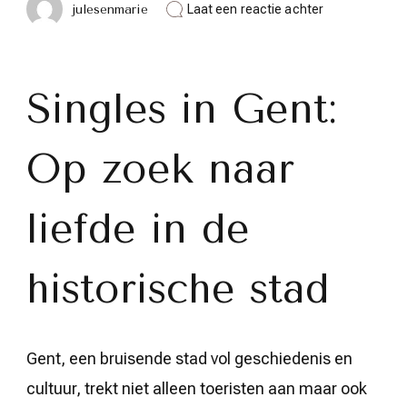
op
julesenmarie
Laat een reactie achter
Ontmoet
Singles
in
Gent:
Op
Singles in Gent:
Zoek
naar
Liefde
Op zoek naar
in
de
Historische
Stad
liefde in de
historische stad
Gent, een bruisende stad vol geschiedenis en
cultuur, trekt niet alleen toeristen aan maar ook