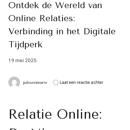
Ontdek de Wereld van
Online Relaties:
Verbinding in het Digitale
Tijdperk
19 mei 2025
op
julesenmarie
Laat een reactie achter
Ontdek
de
Wereld
van
Online
Relatie Online:
Relaties:
Verbinding
in
het