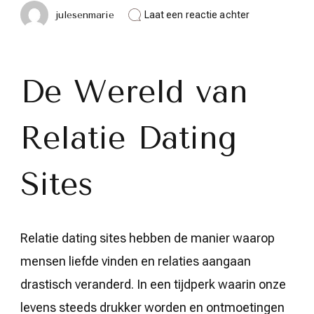
op
julesenmarie
Laat een reactie achter
Ontdek
de
Wereld
van
Relatie
De Wereld van
Dating
Sites
–
Relatie Dating
Vind
Jouw
Perfecte
Match!
Sites
Relatie dating sites hebben de manier waarop
mensen liefde vinden en relaties aangaan
drastisch veranderd. In een tijdperk waarin onze
levens steeds drukker worden en ontmoetingen