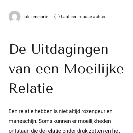
op
julesenmarie
Laat een reactie achter
Omgaan
met
een
Moeilijke
Relatie:
De Uitdagingen
Tips
en
Advies
van een Moeilijke
voor
Verbetering
Relatie
Een relatie hebben is niet altijd rozengeur en
maneschijn. Soms kunnen er moeilijkheden
ontstaan die de relatie onder druk zetten en het