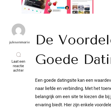
De Voordel
julesenmarie
Goede Dati
Laat een
reactie
op
achter
Ontdek
de
Een goede datingsite kan een waardevol
Voordelen
naar liefde en verbinding. Met het toe
van
een
belangrijk om een site te kiezen die bi
Goede
Datingsite
ervaring biedt. Hier zijn enkele voorde
voor
een