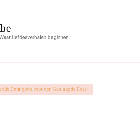
.be
Waar liefdesverhalen beginnen."
oede Datingsite voor een Geslaagde Date