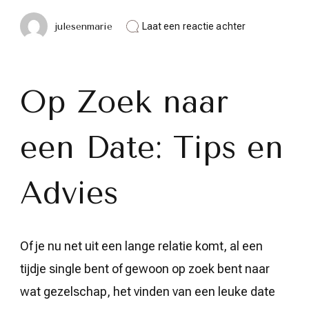
op
julesenmarie
Laat een reactie achter
Op
Avontuur:
Tips
voor
het
Op Zoek naar
Zoeken
van
een
een Date: Tips en
Leuke
Date
Advies
Of je nu net uit een lange relatie komt, al een
tijdje single bent of gewoon op zoek bent naar
wat gezelschap, het vinden van een leuke date