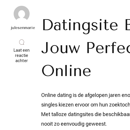
Datingsite 
julesenmarie
Jouw Perfe
Laat een
reactie
op
achter
Online
Vind
Jouw
Perfecte
Match
op
een
Online dating is de afgelopen jaren e
Datingsite
in
singles kiezen ervoor om hun zoektocht
België
Met talloze datingsites die beschikbaa
nooit zo eenvoudig geweest.