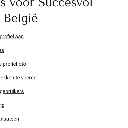
ps voor Succesvol
 België
profiel aan
es
 profielfoto
rekken te voeren
gebruikers
ing
 plaatsen