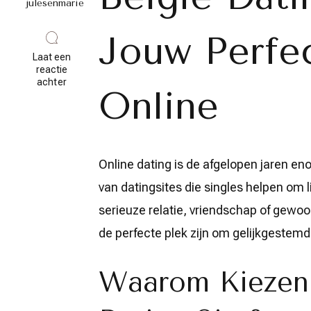
julesenmarie
Jouw Perfe
Laat een
reactie
op
achter
Online
Vind
Jouw
Perfecte
Match
op
een
Online dating is de afgelopen jaren eno
Belgische
Dating
van datingsites die singles helpen om l
Site
serieuze relatie, vriendschap of gewoo
de perfecte plek zijn om gelijkgeste
Waarom Kiezen 