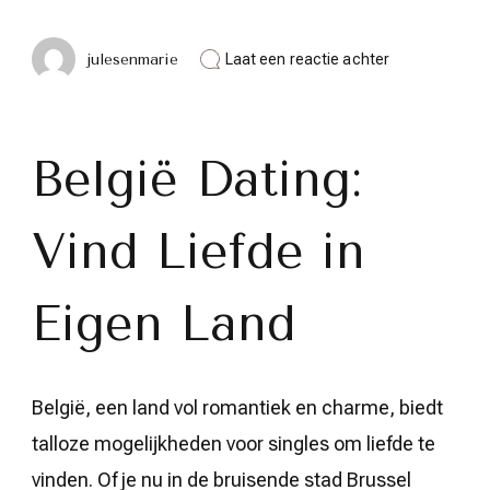
op
julesenmarie
Laat een reactie achter
Daten
in
België:
Ontdek
de
België Dating:
Romantiek
van
Belgische
Vind Liefde in
Liefde
Eigen Land
België, een land vol romantiek en charme, biedt
talloze mogelijkheden voor singles om liefde te
vinden. Of je nu in de bruisende stad Brussel