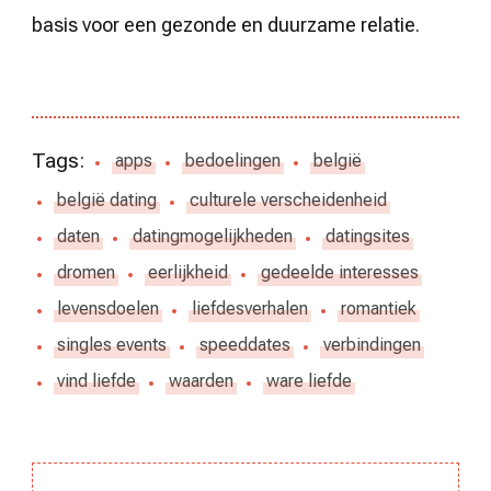
basis voor een gezonde en duurzame relatie.
Tags:
apps
bedoelingen
belgië
belgië dating
culturele verscheidenheid
daten
datingmogelijkheden
datingsites
dromen
eerlijkheid
gedeelde interesses
levensdoelen
liefdesverhalen
romantiek
singles events
speeddates
verbindingen
vind liefde
waarden
ware liefde